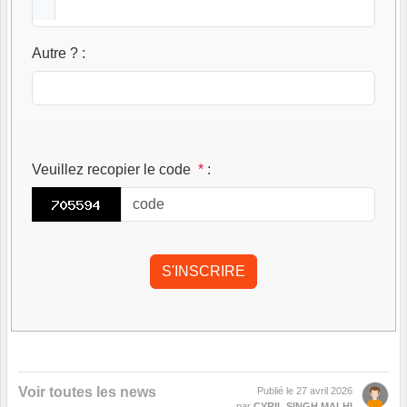
Autre ?
:
Veuillez recopier le code
*
:
Voir toutes les news
Publié le
27 avril 2026
par
CYRIL SINGH MALHI