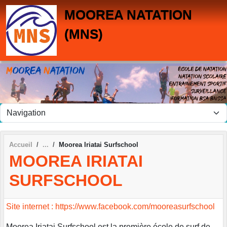
Panneau de gestion des cookies
MOOREA NATATION
(MNS)
Accueil
Moorea Iriatai Surfschool
MOOREA IRIATAI
SURFSCHOOL
Site internet : https://www.facebook.com/mooreasurfschool
Moorea Iriatai Surfschool est la première école de surf de