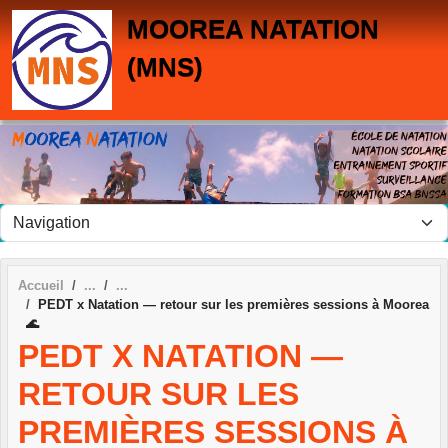
Panneau de gestion des cookies
MOOREA NATATION
(MNS)
Accueil
PEDT x Natation — retour sur les premières sessions à Moorea
🌊
PEDT X NATATION —
RETOUR SUR LES
PREMIÈRES SESSIONS À