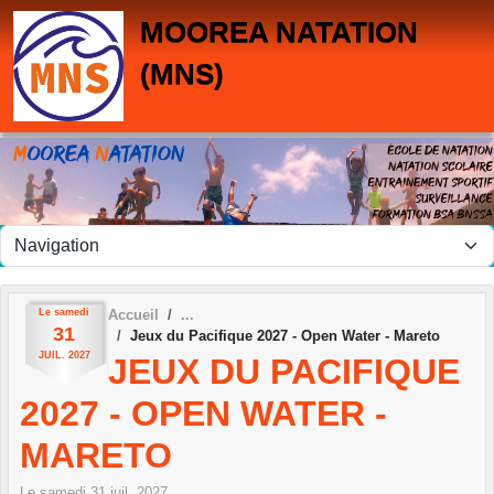
Panneau de gestion des cookies
MOOREA NATATION
(MNS)
Le
samedi
Accueil
31
Jeux du Pacifique 2027 - Open Water - Mareto
JUIL.
2027
JEUX DU PACIFIQUE
2027 - OPEN WATER -
MARETO
Le
samedi
31
juil.
2027