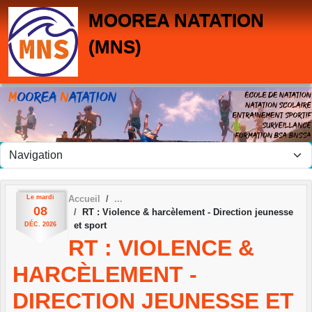
Panneau de gestion des cookies
MOOREA NATATION
(MNS)
Le
mardi
Accueil
08
RT : Violence & harcèlement - Direction jeunesse
et sport
DÉC.
2026
RT : VIOLENCE &
HARCÈLEMENT -
DIRECTION JEUNESSE ET