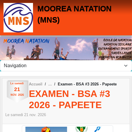
Panneau de gestion des cookies
MOOREA NATATION
(MNS)
Le
samedi
Accueil
Examen - BSA #3 2026 - Papeete
21
EXAMEN - BSA #3
NOV.
2026
2026 - PAPEETE
Le
samedi
21
nov.
2026