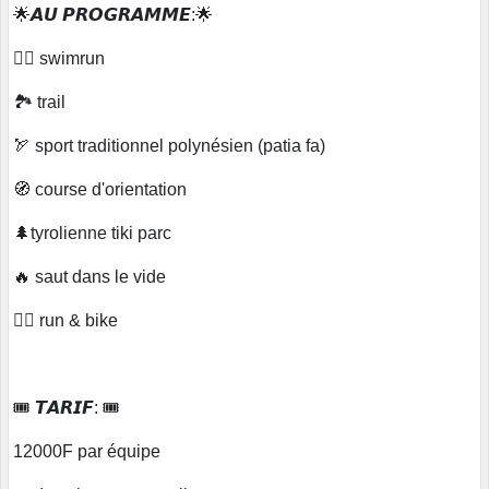
🌟𝘼𝙐 𝙋𝙍𝙊𝙂𝙍𝘼𝙈𝙈𝙀:🌟
🏊‍♂️ swimrun
🏞️ trail
🏹 sport traditionnel polynésien (patia fa)
🧭 course d'orientation
🌲tyrolienne tiki parc
🔥 saut dans le vide
🚴‍♂️ run & bike
🎟 𝙏𝘼𝙍𝙄𝙁: 🎟
12000F par équipe