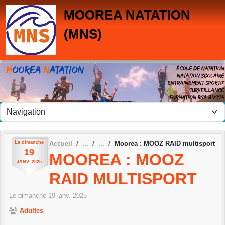
Panneau de gestion des cookies
MOOREA NATATION
(MNS)
Le
dimanche
Accueil
Moorea : MOOZ RAID multisport
19
MOOREA : MOOZ
JANV.
2025
RAID MULTISPORT
Le
dimanche
19
janv.
2025
Adultes