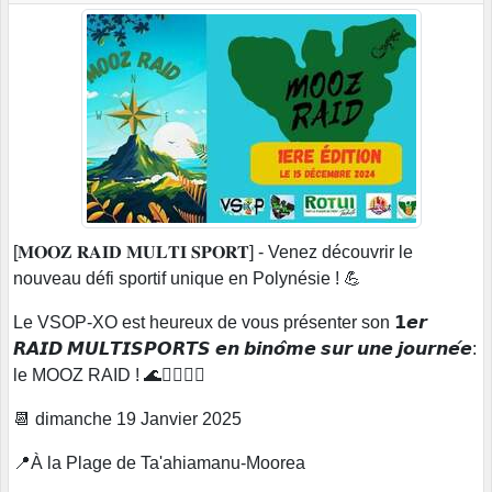
[𝐌𝐎𝐎𝐙 𝐑𝐀𝐈𝐃 𝐌𝐔𝐋𝐓𝐈 𝐒𝐏𝐎𝐑𝐓] - Venez découvrir le
nouveau défi sportif unique en Polynésie ! 💪
Le VSOP-XO est heureux de vous présenter son 𝟭𝙚𝙧
𝙍𝘼𝙄𝘿 𝙈𝙐𝙇𝙏𝙄𝙎𝙋𝙊𝙍𝙏𝙎 𝙚𝙣 𝙗𝙞𝙣𝙤̂𝙢𝙚 𝙨𝙪𝙧 𝙪𝙣𝙚 𝙟𝙤𝙪𝙧𝙣𝙚́𝙚:
le MOOZ RAID ! 🌊🏃‍♂️🚴‍♀️
📆 dimanche 19 Janvier 2025
📍À la Plage de Ta'ahiamanu-Moorea