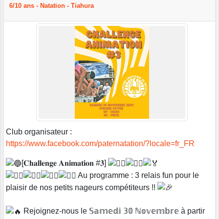
6/10 ans - Natation - Tiahura
Club organisateur :
https://www.facebook.com/paternatation/?locale=fr_FR
[𝐂𝐡𝐚𝐥𝐥𝐞𝐧𝐠𝐞 𝐀𝐧𝐢𝐦𝐚𝐭𝐢𝐨𝐧 #𝟑]
Au programme : 3 relais fun pour le
plaisir de nos petits nageurs compétiteurs !!
Rejoignez-nous le 𝕊𝕒𝕞𝕖𝕕𝕚 𝟛𝟘 ℕ𝕠𝕧𝕖𝕞𝕓𝕣𝕖 à partir