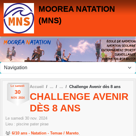
Panneau de gestion des cookies
MOOREA NATATION
(MNS)
Le
samedi
Accueil
Challenge Avenir dès 8 ans
30
CHALLENGE AVENIR
NOV.
2024
DÈS 8 ANS
Le
samedi
30
nov.
2024
Lieu :
piscine pater
pirae
6/10 ans - Natation - Temae / Mareto