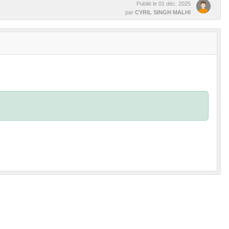
Publié le
01 déc. 2025
par
CYRIL SINGH MALHI