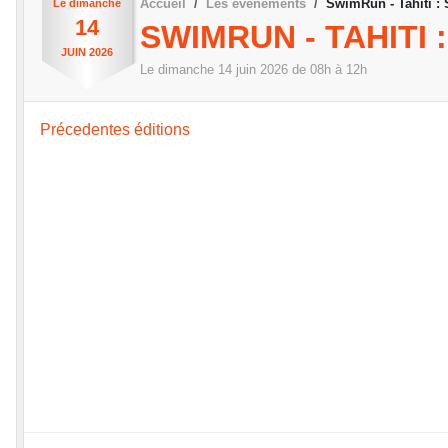
Accueil
Les évènements
SwimRun - Tahiti :
Le
dimanche
14
SWIMRUN - TAHITI 
JUIN
2026
Le
dimanche
14
juin
2026
de 08h à 12h
Précedentes éditions