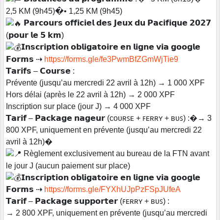
2,5 KM (9h45)�• 1,25 KM (9h45)
𝗣𝗮𝗿𝗰𝗼𝘂𝗿𝘀 𝗼𝗳𝗳𝗶𝗰𝗶𝗲𝗹 𝗱𝗲𝘀 𝗝𝗲𝘂𝘅 𝗱𝘂 𝗣𝗮𝗰𝗶𝗳𝗶𝗾𝘂𝗲 𝟮𝟬𝟮𝟳
(𝗽𝗼𝘂𝗿 𝗹𝗲 𝟱 𝗸𝗺)
𝗜𝗻𝘀𝗰𝗿𝗶𝗽𝘁𝗶𝗼𝗻 𝗼𝗯𝗹𝗶𝗴𝗮𝘁𝗼𝗶𝗿𝗲 𝗲𝗻 𝗹𝗶𝗴𝗻𝗲 𝘃𝗶𝗮 𝗴𝗼𝗼𝗴𝗹𝗲
𝗙𝗼𝗿𝗺𝘀 ⇢
https://forms.gle/fe3PwmBfZGmWjTie9
𝗧𝗮𝗿𝗶𝗳𝘀 – 𝗖𝗼𝘂𝗿𝘀𝗲 :
Prévente (jusqu’au mercredi 22 avril à 12h) → 1 000 XPF
Hors délai (après le 22 avril à 12h) → 2 000 XPF
Inscription sur place (jour J) → 4 000 XPF
𝗧𝗮𝗿𝗶𝗳 – 𝗣𝗮𝗰𝗸𝗮𝗴𝗲 𝗻𝗮𝗴𝗲𝘂𝗿 (ᴄᴏᴜʀꜱᴇ + ꜰᴇʀʀʏ + ʙᴜꜱ) :�→ 3
800 XPF, uniquement en prévente (jusqu’au mercredi 22
avril à 12h)�
Règlement exclusivement au bureau de la FTN avant
le jour J (aucun paiement sur place)
𝗜𝗻𝘀𝗰𝗿𝗶𝗽𝘁𝗶𝗼𝗻 𝗼𝗯𝗹𝗶𝗴𝗮𝘁𝗼𝗶𝗿𝗲 𝗲𝗻 𝗹𝗶𝗴𝗻𝗲 𝘃𝗶𝗮 𝗴𝗼𝗼𝗴𝗹𝗲
𝗙𝗼𝗿𝗺𝘀 ⇢
https://forms.gle/FYXhUJpPzFSpJUfeA
𝗧𝗮𝗿𝗶𝗳 – 𝗣𝗮𝗰𝗸𝗮𝗴𝗲 𝘀𝘂𝗽𝗽𝗼𝗿𝘁𝗲𝗿 (ꜰᴇʀʀʏ + ʙᴜꜱ) :
→ 2 800 XPF, uniquement en prévente (jusqu’au mercredi