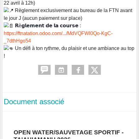
22 avril à 12h)
Règlement exclusivement au bureau de la FTN avant
le jour J (aucun paiement sur place)
𝗥è𝗴𝗹𝗲𝗺𝗲𝗻𝘁 𝗱𝗲 𝗹𝗮 𝗰𝗼𝘂𝗿𝘀𝗲 :
https://ftnatation.odoo.com/.../MdVQFWl0Qo-KgC-
_7dthHgo54
Un défi à ton rythme, du plaisir et une ambiance au top
!
Document associé
OPEN WATER/SAUVETAGE SPORTIF -