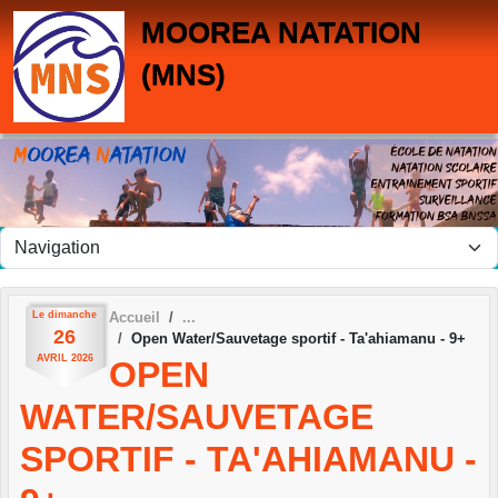
Panneau de gestion des cookies
MOOREA NATATION
(MNS)
Le
dimanche
Accueil
26
Open Water/Sauvetage sportif - Ta'ahiamanu - 9+
AVRIL
2026
OPEN
WATER/SAUVETAGE
SPORTIF - TA'AHIAMANU -