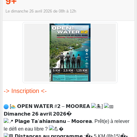
9+
Le
dimanche
26
avril
2026
de 08h à 12h
-> Inscription <-
[
𝗢𝗣𝗘𝗡 𝗪𝗔𝗧𝗘𝗥 #𝟮 – 𝗠𝗢𝗢𝗥𝗘𝗔
]
𝗗𝗶𝗺𝗮𝗻𝗰𝗵𝗲 𝟮𝟲 𝗮𝘃𝗿𝗶𝗹 𝟮𝟬𝟮𝟲�
𝗣𝗹𝗮𝗴𝗲 𝗧𝗮’𝗮𝗵𝗶𝗮𝗺𝗮𝗻𝘂 – 𝗠𝗼𝗼𝗿𝗲𝗮. Prêt(e) à relever
le défi en eau libre ?
�
𝗗𝗶𝘀𝘁𝗮𝗻𝗰𝗲𝘀 𝗮𝘂 𝗽𝗿𝗼𝗴𝗿𝗮𝗺𝗺𝗲 :�• 5 KM (8h15)�•