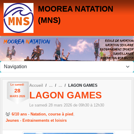
Panneau de gestion des cookies
MOOREA NATATION
(MNS)
Le
samedi
Accueil
LAGON GAMES
28
LAGON GAMES
MARS
2026
Le
samedi
28
mars
2026
de 09h30 à 12h30
6/10 ans - Natation, course à pied
Jeunes - Entrainements et loisirs