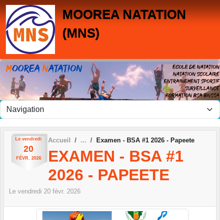
Panneau de gestion des cookies
MOOREA NATATION
(MNS)
Le
vendredi
Accueil
Examen - BSA #1 2026 - Papeete
20
EXAMEN - BSA #1
FÉVR.
2026
2026 - PAPEETE
Le
vendredi
20
févr.
2026