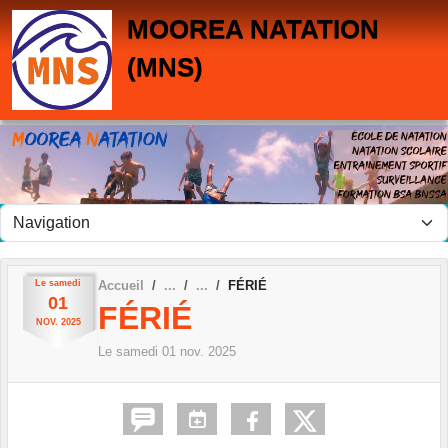
Panneau de gestion des cookies
MOOREA NATATION
(MNS)
Le
samedi
Accueil
FÉRIÉ
01
FÉRIÉ
NOV.
2025
Le
samedi
01
nov.
2025