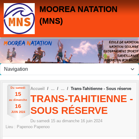
Panneau de gestion des cookies
MOOREA NATATION
(MNS)
Du
samedi
Accueil
Trans-Tahitienne - Sous réserve
15
TRANS-TAHITIENNE -
au
dimanche
16
SOUS RÉSERVE
JUIN
2024
Du
samedi
15
au
dimanche
16
juin
2024
Lieu :
Papenoo
Papenoo