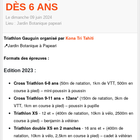
DÈS 6 ANS
Le
dimanche
09
juin
2024
Lieu :
Jardin Botanique
papeari
Triathlon Gauguin organisé par
Kona Tri Tahiti
📍
Jardin
Botanique à Papeari
Formats des épreuves :
Edition 2023 :
Cross Triathlon 6-8 ans
(50m de natation, 1km de VTT, 500m en
course à pied) – mini-poussin à poussin
Cross Triathlon 9-11 ans + 12ans*
(150m de natation, 3km de
VTT, 1km en course à pied) – poussin à pupille
Triathlon XS
- 12 et + (400m de natation, 10km à vélo, 2500m en
course à pied) – benjamin à vétéran
Triathlon double XS en 2 manches
- 16 ans et + (400m de
natation, 10km à vélo, 2,5km en course à pied) – cadet à vétéran