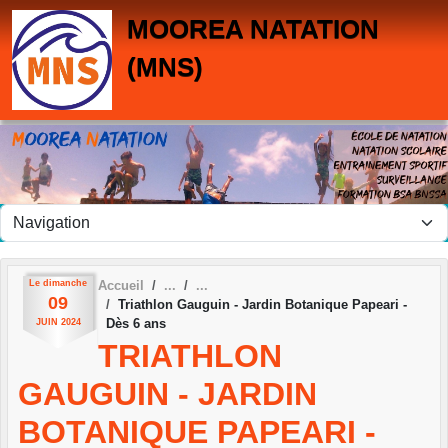
Panneau de gestion des cookies
MOOREA NATATION
(MNS)
Le
dimanche
Accueil
09
Triathlon Gauguin - Jardin Botanique Papeari -
Dès 6 ans
JUIN
2024
TRIATHLON
GAUGUIN - JARDIN
BOTANIQUE PAPEARI -