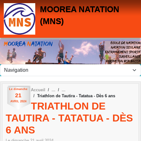
Panneau de gestion des cookies
MOOREA NATATION
(MNS)
Le
dimanche
Accueil
21
Triathlon de Tautira - Tatatua - Dès 6 ans
AVRIL
2024
TRIATHLON DE
TAUTIRA - TATATUA - DÈS
6 ANS
Le
dimanche
21
avril
2024