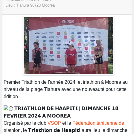
Lieu :
Tiahura
98728
Moorea
Premier Triathlon de l'année 2024, et triathlon à Moorea au
niveau de la plage Tiahura avec une nouveauté pour cette
édition
𝗧𝗥𝗜𝗔𝗧𝗛𝗟𝗢𝗡 𝗗𝗘 𝗛𝗔𝗔𝗣𝗜𝗧𝗜 | 𝗗𝗜𝗠𝗔𝗡𝗖𝗛𝗘 𝟭𝟴
𝗙𝗘𝗩𝗥𝗜𝗘𝗥 𝟮𝟬𝟮𝟰 𝗔 𝗠𝗢𝗢𝗥𝗘𝗔
Organisé par le club
VSOP
et la
Fédération tahitienne de
triathlon, le 𝗧𝗿𝗶𝗮𝘁𝗵𝗹𝗼𝗻 𝗱𝗲 𝗛𝗮𝗮𝗽𝗶𝘁𝗶 aura lieu le dimanche