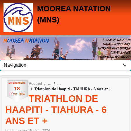
Panneau de gestion des cookies
MOOREA NATATION
(MNS)
Le
dimanche
Accueil
18
Triathlon de Haapiti - TIAHURA - 6 ans et +
FÉVR.
2024
TRIATHLON DE
HAAPITI - TIAHURA - 6
ANS ET +
Le
dimanche
18
févr.
2024