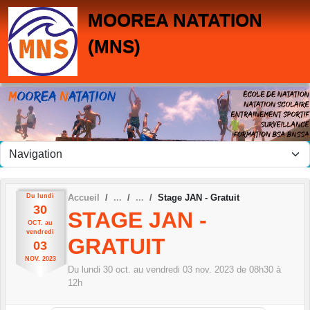
Panneau de gestion des cookies
MOOREA NATATION
(MNS)
Du
lundi
Accueil
Stage JAN - Gratuit
30
STAGE JAN -
OCT.
au
vendredi
GRATUIT
03
NOV.
2023
Du
lundi
30
oct.
au
vendredi
03
nov.
2023
de 08h30 à
12h