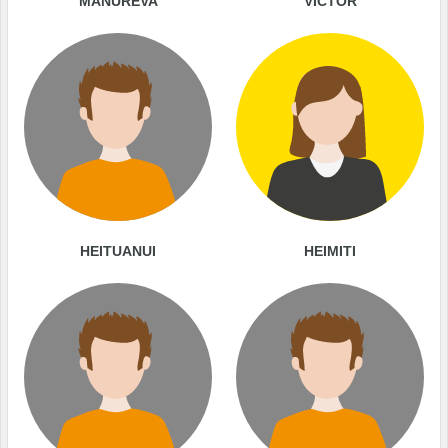
MANUREVA
VICTOR
HEITUANUI
HEIMITI